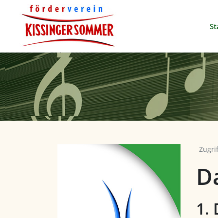
St
Zugri
D
1.