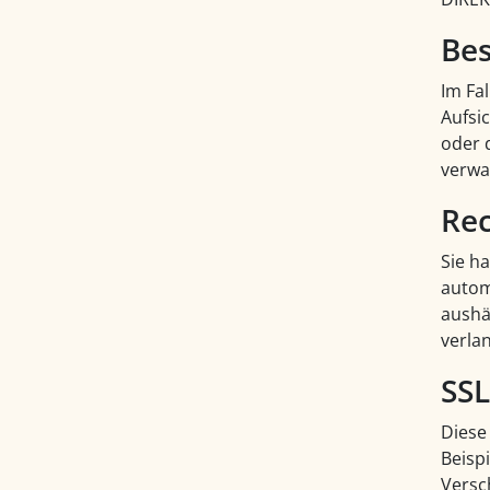
Bes
Im Fa
Aufsi
oder 
verwa
Rec
Sie ha
autom
aushä
verlan
SSL
Diese
Beispi
Versc