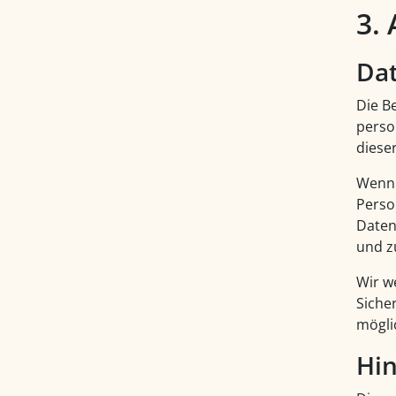
3.
Da
Die B
perso
diese
Wenn 
Perso
Daten
und z
Wir w
Siche
mögli
Hin