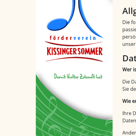
All
Die f
passi
persö
unser
Dat
Wer i
Die D
Sie d
Wie e
Ihre 
Daten
Ander