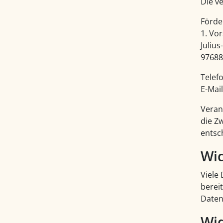
Die ve
Förde
1. Vo
Julius
97688
Telefo
E-Mai
Veran
die Z
entsc
Wid
Viele
bereit
Daten
Wid