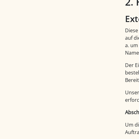
2.
Ext
Diese
auf d
a. um
Namen
Der E
beste
Bereit
Unser
erfor
Absch
Um di
Auftr