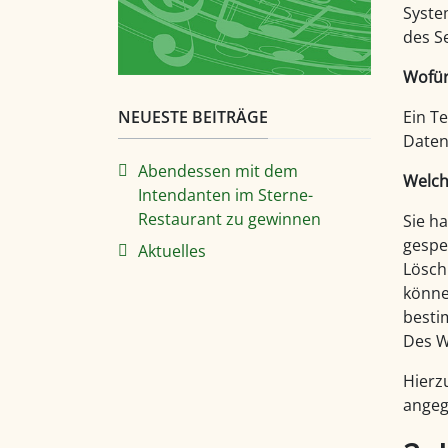
Syste
des S
Wofür
NEUESTE BEITRÄGE
Ein T
Daten
Abendessen mit dem
Welch
Intendanten im Sterne-
Restaurant zu gewinnen
Sie h
gespe
Aktuelles
Lösch
könne
besti
Des W
Hierz
angeg