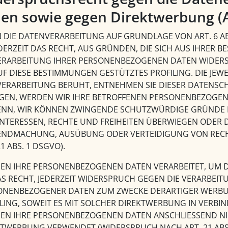
len sowie gegen Direktwerbung (
DIE DATENVERARBEITUNG AUF GRUNDLAGE VON ART. 6 ABS.
EDERZEIT DAS RECHT, AUS GRÜNDEN, DIE SICH AUS IHRER
VERARBEITUNG IHRER PERSONENBEZOGENEN DATEN WIDERSP
UF DIESE BESTIMMUNGEN GESTÜTZTES PROFILING. DIE JE
 VERARBEITUNG BERUHT, ENTNEHMEN SIE DIESER DATENS
EGEN, WERDEN WIR IHRE BETROFFENEN PERSONENBEZOGENE
DENN, WIR KÖNNEN ZWINGENDE SCHUTZWÜRDIGE GRÜNDE F
INTERESSEN, RECHTE UND FREIHEITEN ÜBERWIEGEN ODER 
ENDMACHUNG, AUSÜBUNG ODER VERTEIDIGUNG VON REC
21 ABS. 1 DSGVO).
EN IHRE PERSONENBEZOGENEN DATEN VERARBEITET, UM D
AS RECHT, JEDERZEIT WIDERSPRUCH GEGEN DIE VERARBEIT
ONENBEZOGENER DATEN ZUM ZWECKE DERARTIGER WERBUNG
LING, SOWEIT ES MIT SOLCHER DIREKTWERBUNG IN VERBI
EN IHRE PERSONENBEZOGENEN DATEN ANSCHLIESSEND N
KTWERBUNG VERWENDET (WIDERSPRUCH NACH ART. 21 ABS.