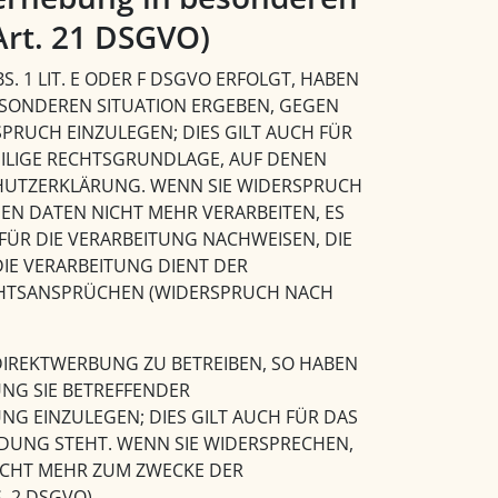
Art. 21 DSGVO)
 1 LIT. E ODER F DSGVO ERFOLGT, HABEN
 BESONDEREN SITUATION ERGEBEN, GEGEN
RUCH EINZULEGEN; DIES GILT AUCH FÜR
WEILIGE RECHTSGRUNDLAGE, AUF DENEN
CHUTZERKLÄRUNG. WENN SIE WIDERSPRUCH
N DATEN NICHT MEHR VERARBEITEN, ES
ÜR DIE VERARBEITUNG NACHWEISEN, DIE
DIE VERARBEITUNG DIENT DER
HTSANSPRÜCHEN (WIDERSPRUCH NACH
IREKTWERBUNG ZU BETREIBEN, SO HABEN
UNG SIE BETREFFENDER
 EINZULEGEN; DIES GILT AUCH FÜR DAS
NDUNG STEHT. WENN SIE WIDERSPRECHEN,
ICHT MEHR ZUM ZWECKE DER
 2 DSGVO).