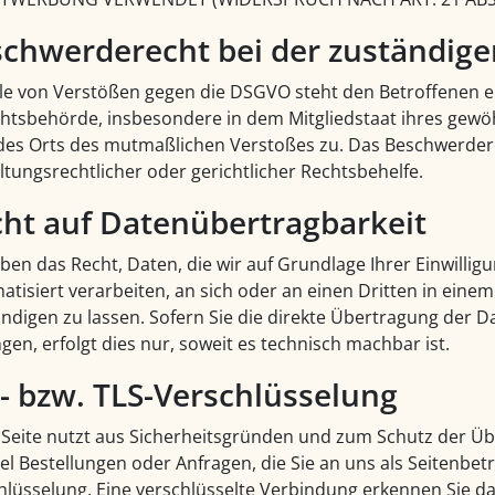
chwerde­recht bei der zuständige
lle von Verstößen gegen die DSGVO steht den Betroffenen e
chtsbehörde, insbesondere in dem Mitgliedstaat ihres gewöh
des Orts des mutmaßlichen Verstoßes zu. Das Beschwerder
ltungsrechtlicher oder gerichtlicher Rechtsbehelfe.
ht auf Daten­übertrag­barkeit
ben das Recht, Daten, die wir auf Grundlage Ihrer Einwilligu
atisiert verarbeiten, an sich oder an einen Dritten in ein
ndigen zu lassen. Sofern Sie die direkte Übertragung der 
gen, erfolgt dies nur, soweit es technisch machbar ist.
- bzw. TLS-Verschlüsselung
 Seite nutzt aus Sicherheitsgründen und zum Schutz der Übe
el Bestellungen oder Anfragen, die Sie an uns als Seitenbet
hlüsselung. Eine verschlüsselte Verbindung erkennen Sie da