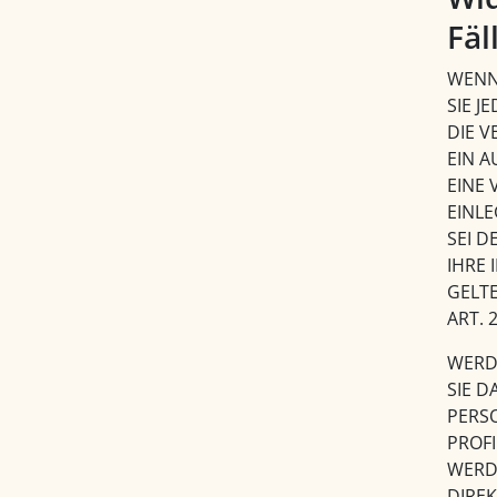
Fäl
WENN 
SIE J
DIE 
EIN A
EINE
EINL
SEI 
IHRE 
GELT
ART. 
WERD
SIE D
PERS
PROFI
WERD
DIRE