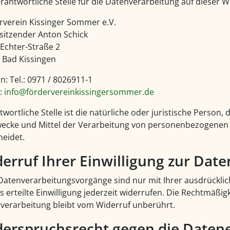
rantwortliche Stelle für die Datenverarbeitung auf dieser We
rverein Kissinger Sommer e.V.
rsitzender Anton Schick
-Echter-Straße 2
 Bad Kissingen
n: Tel.: 0971 / 8026911-1
l:
info@fördervereinkissingersommer.de
twortliche Stelle ist die natürliche oder juristische Person
wecke und Mittel der Verarbeitung von personenbezogenen D
heidet.
erruf Ihrer Einwilligung zur Dat
 Datenverarbeitungsvorgänge sind nur mit Ihrer ausdrücklic
s erteilte Einwilligung jederzeit widerrufen. Die Rechtmäßig
verarbeitung bleibt vom Widerruf unberührt.
erspruchsrecht gegen die Daten