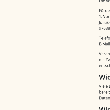
Die ve
Förde
1. Vo
Julius
97688
Telefo
E-Mai
Veran
die Z
entsc
Wid
Viele
bereit
Daten
Wid