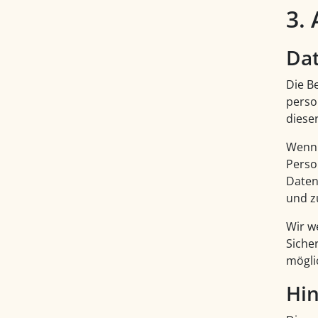
3.
Da
Die B
perso
diese
Wenn 
Perso
Daten
und z
Wir w
Siche
mögli
Hin