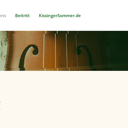
eis
Beitritt
KissingerSommer.de
g