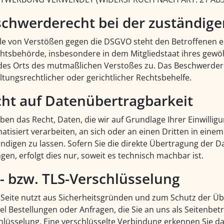
chwerde­recht bei der zuständige
lle von Verstößen gegen die DSGVO steht den Betroffenen e
chtsbehörde, insbesondere in dem Mitgliedstaat ihres gewöh
des Orts des mutmaßlichen Verstoßes zu. Das Beschwerder
ltungsrechtlicher oder gerichtlicher Rechtsbehelfe.
ht auf Daten­übertrag­barkeit
ben das Recht, Daten, die wir auf Grundlage Ihrer Einwilligu
atisiert verarbeiten, an sich oder an einen Dritten in ein
ndigen zu lassen. Sofern Sie die direkte Übertragung der 
gen, erfolgt dies nur, soweit es technisch machbar ist.
- bzw. TLS-Verschlüsselung
 Seite nutzt aus Sicherheitsgründen und zum Schutz der Übe
el Bestellungen oder Anfragen, die Sie an uns als Seitenbet
hlüsselung. Eine verschlüsselte Verbindung erkennen Sie da