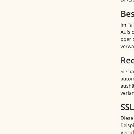
Bes
Im Fa
Aufsi
oder 
verwa
Rec
Sie ha
autom
aushä
verlan
SSL
Diese
Beispi
Versc