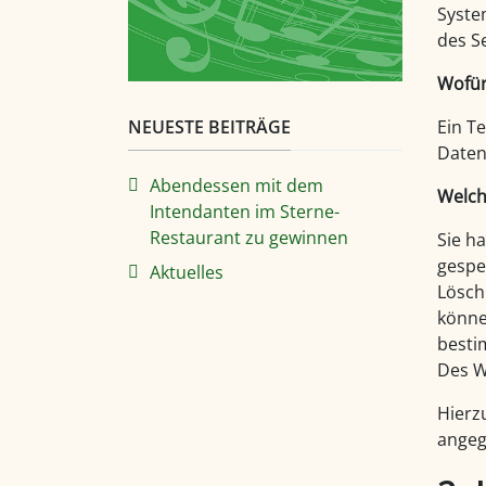
Syste
des S
Wofür
NEUESTE BEITRÄGE
Ein T
Daten
Abendessen mit dem
Welch
Intendanten im Sterne-
Restaurant zu gewinnen
Sie h
gespe
Aktuelles
Lösch
könne
besti
Des W
Hierz
angeg