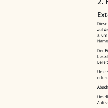
2.
Ext
Diese
auf d
a. um
Namen
Der E
beste
Bereit
Unser
erfor
Absch
Um di
Auftr