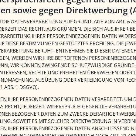
len sowie gegen Direktwerbung (
DIE DATENVERARBEITUNG AUF GRUNDLAGE VON ART. 6 ABS.
EDERZEIT DAS RECHT, AUS GRÜNDEN, DIE SICH AUS IHRER
VERARBEITUNG IHRER PERSONENBEZOGENEN DATEN WIDERSP
UF DIESE BESTIMMUNGEN GESTÜTZTES PROFILING. DIE JE
 VERARBEITUNG BERUHT, ENTNEHMEN SIE DIESER DATENS
EGEN, WERDEN WIR IHRE BETROFFENEN PERSONENBEZOGENE
DENN, WIR KÖNNEN ZWINGENDE SCHUTZWÜRDIGE GRÜNDE F
INTERESSEN, RECHTE UND FREIHEITEN ÜBERWIEGEN ODER 
ENDMACHUNG, AUSÜBUNG ODER VERTEIDIGUNG VON REC
21 ABS. 1 DSGVO).
EN IHRE PERSONENBEZOGENEN DATEN VERARBEITET, UM D
AS RECHT, JEDERZEIT WIDERSPRUCH GEGEN DIE VERARBEIT
ONENBEZOGENER DATEN ZUM ZWECKE DERARTIGER WERBUNG
LING, SOWEIT ES MIT SOLCHER DIREKTWERBUNG IN VERBI
EN IHRE PERSONENBEZOGENEN DATEN ANSCHLIESSEND N
KTWERBUNG VERWENDET (WIDERSPRUCH NACH ART. 21 ABS.