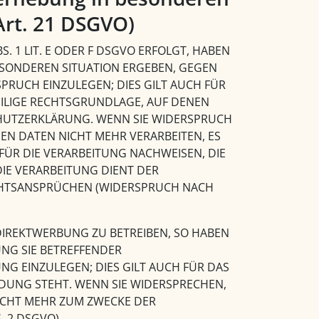
Art. 21 DSGVO)
 1 LIT. E ODER F DSGVO ERFOLGT, HABEN
 BESONDEREN SITUATION ERGEBEN, GEGEN
RUCH EINZULEGEN; DIES GILT AUCH FÜR
WEILIGE RECHTSGRUNDLAGE, AUF DENEN
CHUTZERKLÄRUNG. WENN SIE WIDERSPRUCH
N DATEN NICHT MEHR VERARBEITEN, ES
ÜR DIE VERARBEITUNG NACHWEISEN, DIE
DIE VERARBEITUNG DIENT DER
HTSANSPRÜCHEN (WIDERSPRUCH NACH
IREKTWERBUNG ZU BETREIBEN, SO HABEN
UNG SIE BETREFFENDER
 EINZULEGEN; DIES GILT AUCH FÜR DAS
NDUNG STEHT. WENN SIE WIDERSPRECHEN,
ICHT MEHR ZUM ZWECKE DER
 2 DSGVO).