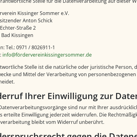
rantwortliche Stelle für die Datenverarbeitung auf dieser We
rverein Kissinger Sommer e.V.
rsitzender Anton Schick
-Echter-Straße 2
 Bad Kissingen
n: Tel.: 0971 / 8026911-1
l:
info@fördervereinkissingersommer.de
twortliche Stelle ist die natürliche oder juristische Person
wecke und Mittel der Verarbeitung von personenbezogenen D
heidet.
erruf Ihrer Einwilligung zur Dat
 Datenverarbeitungsvorgänge sind nur mit Ihrer ausdrücklic
s erteilte Einwilligung jederzeit widerrufen. Die Rechtmäßig
verarbeitung bleibt vom Widerruf unberührt.
erspruchsrecht gegen die Daten