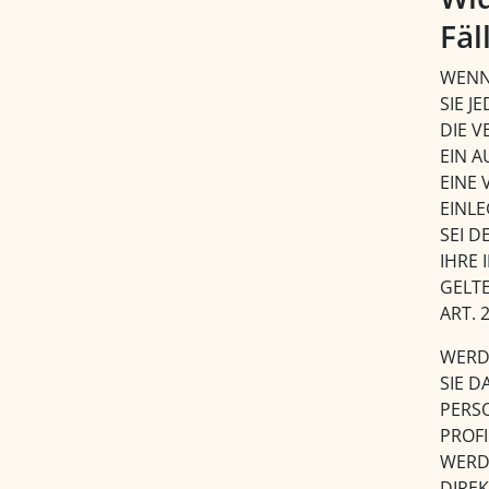
Fäl
WENN 
SIE J
DIE 
EIN A
EINE
EINL
SEI 
IHRE 
GELT
ART. 
WERD
SIE D
PERS
PROFI
WERD
DIRE