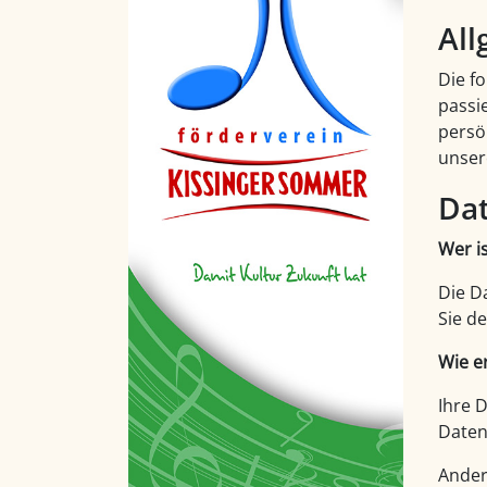
All
Die f
passi
persö
unser
Dat
Wer i
Die D
Sie d
Wie e
Ihre 
Daten
Ander